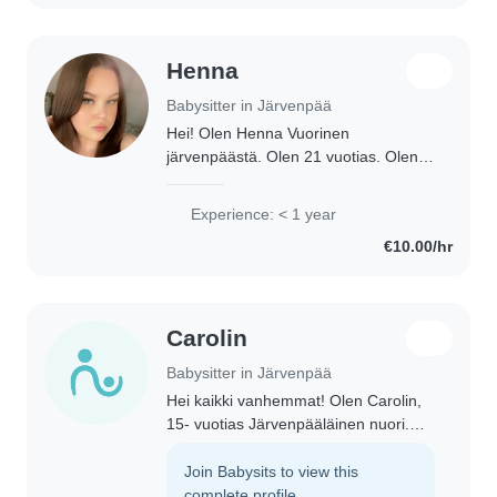
Henna
Babysitter in Järvenpää
Hei! Olen Henna Vuorinen
järvenpäästä. Olen 21 vuotias. Olen
valmistunut lähihoitajaksi vuonna
2023. Olen ollut päiväkodissa
Experience: < 1 year
harjottelussa 2 kuukautta. Olen kiltti,
€10.00/hr
rauhallinen ja..
Carolin
Babysitter in Järvenpää
Hei kaikki vanhemmat! Olen Carolin,
15- vuotias Järvenpääläinen nuori.
Haluaisin vahtia lapsia vapaa-ajallani,
ja tienata siinä ohella hieman rahaa
Join Babysits to view this
kyseisestä vahtimisesta! Haluan..
complete profile.