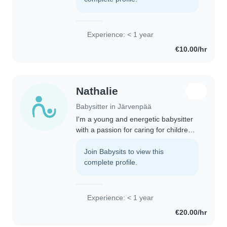
Experience: < 1 year
€10.00/hr
Nathalie
Babysitter in Järvenpää
I'm a young and energetic babysitter
with a passion for caring for children
of all ages! I'm comfortable with
babies, toddlers, and preschoolers
Join Babysits to view this
and enjoy engaging them in fun
complete profile.
activities..
Experience: < 1 year
€20.00/hr