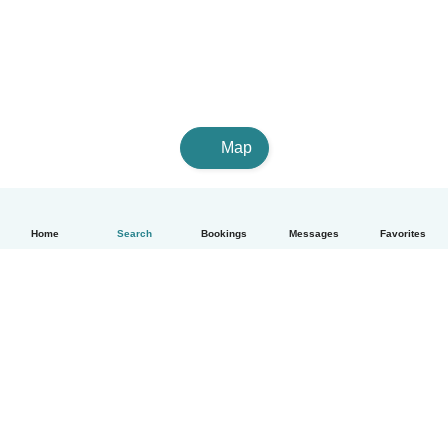
Map
Home
Search
Bookings
Messages
Favorites
English
How it works
Help
Terms & Privacy
Pricing
Company details
Babysits for Work
Community standards