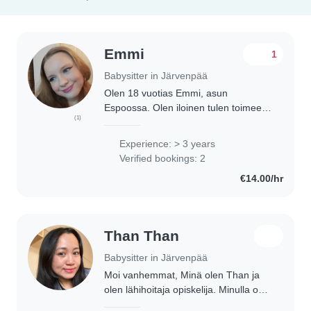
Emmi
1
Babysitter in Järvenpää
Olen 18 vuotias Emmi, asun
Espoossa. Olen iloinen tulen toimeen
(1)
erilaisten ihmisten kanssa. Olen
helposti lähestyttävä. Opiskele
Experience: > 3 years
ensimmäistä vuotta kasvatus ja
Verified bookings: 2
ohjausalan lastenojaaja..
€14.00/hr
Than Than
Babysitter in Järvenpää
Moi vanhemmat, Minä olen Than ja
olen lähihoitaja opiskelija. Minulla on
kokemuksia työskentelemään lasten