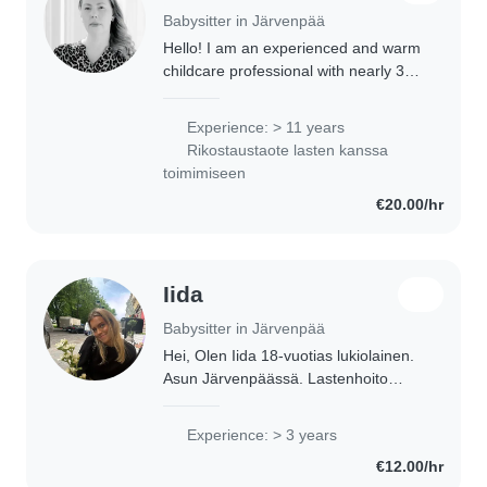
Babysitter in Järvenpää
Hello! I am an experienced and warm
childcare professional with nearly 30
years of experience working with
children of all ages, including
Experience: > 11 years
newborns and children with special
Rikostaustaote lasten kanssa
needs...
toimimiseen
€20.00/hr
Iida
Babysitter in Järvenpää
Hei, Olen Iida 18-vuotias lukiolainen.
Asun Järvenpäässä. Lastenhoito
kokemusta minulla on ollut jo
muutamia vuosia, hoidan lapsia
Experience: > 3 years
kuoron lapsiparkissa, ja välillä
€12.00/hr
naapureitten lapsia...