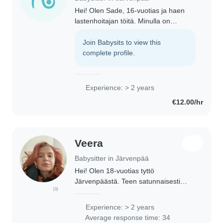
Hei! Olen Sade, 16-vuotias ja haen
lastenhoitajan töitä. Minulla on
useamman vuoden kokemus
kaikenikäisten lasten hoitamisesta,
Join Babysits to view this
joten olen tottunut toimimaan
complete profile.
erilaisten lasten kanssa...
Experience: > 2 years
€12.00/hr
Veera
Babysitter in Järvenpää
Hei! Olen 18-vuotias tyttö
Järvenpäästä. Teen satunnaisesti
(1)
lasten parissa töitä, joten
lastenvahtina olemisesta on jo
Experience: > 2 years
kokemusta. Rakastan leikkiä, piirtää
Average response time: 34