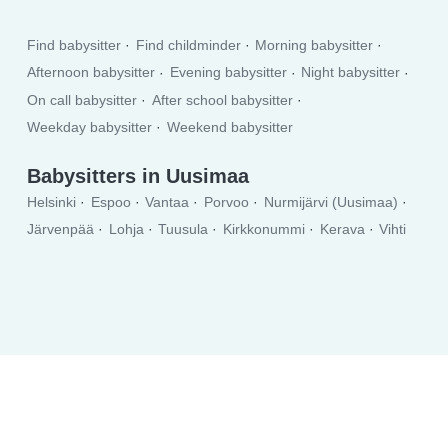
Find babysitter
Find childminder
Morning babysitter
Afternoon babysitter
Evening babysitter
Night babysitter
On call babysitter
After school babysitter
Weekday babysitter
Weekend babysitter
Babysitters in Uusimaa
Helsinki
Espoo
Vantaa
Porvoo
Nurmijärvi (Uusimaa)
Järvenpää
Lohja
Tuusula
Kirkkonummi
Kerava
Vihti