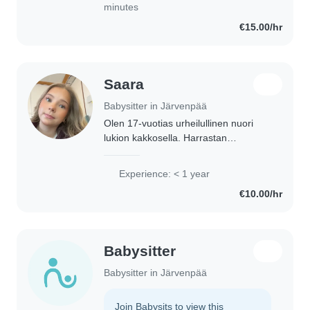
ja ulkoilla lasten kanssa..
minutes
€15.00/hr
Saara
Babysitter in Järvenpää
Olen 17-vuotias urheilullinen nuori
lukion kakkosella. Harrastan
joukkuevoimistelua sekä olen
valmentanut temppukouluja,
Experience: < 1 year
joukkuevoimistelua ja
€10.00/hr
telinevoimistelua 5 vuotta.
Valmennettavieni..
Babysitter
Babysitter in Järvenpää
Join Babysits to view this