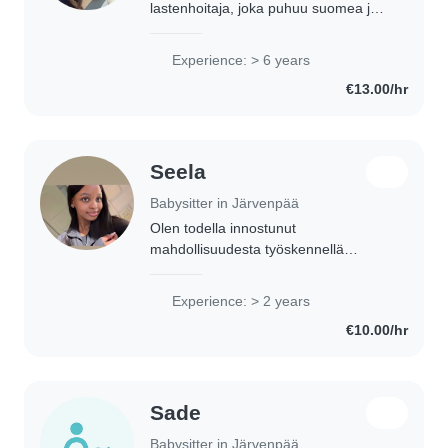
lastenhoitaja, joka puhuu suomea ja
englantia. Minulla on kuusi vuoden
kokemusta lapsien hoidosta eri
Experience: > 6 years
ikäryhmissä, vauvoista kouluikäisiin.
€13.00/hr
Olen lastenhoitaja-ammatillisesti..
Seela
Babysitter in Järvenpää
Olen todella innostunut
mahdollisuudesta työskennellä
lapsenvahtina perheessänne. Lasten
kanssa työskentely on minulle
Experience: > 2 years
mieluisaa, ja olen kärsivällinen, luova
€10.00/hr
sekä vastuullinen henkilö...
Sade
Babysitter in Järvenpää