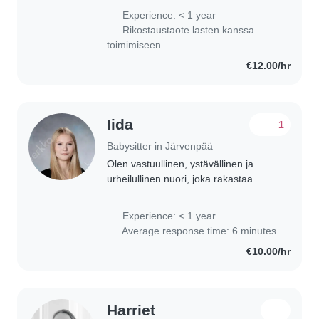
kanssa, 2 viikkoa Jokilaiva
Experience: < 1 year
päiväkodissä (alle 3vuotias) ja 2
Rikostaustaote lasten kanssa
kuukautta Lahelan..
toimimiseen
€12.00/hr
Iida
1
Babysitter in Järvenpää
Olen vastuullinen, ystävällinen ja
urheilullinen nuori, joka rakastaa
viettää lasten kanssa aikaa. Olen
suorittamassa sosiaali- ja terveysalan
Experience: < 1 year
perustutkintoa, jonka ohella
Average response time: 6 minutes
opiskelen..
€10.00/hr
Harriet