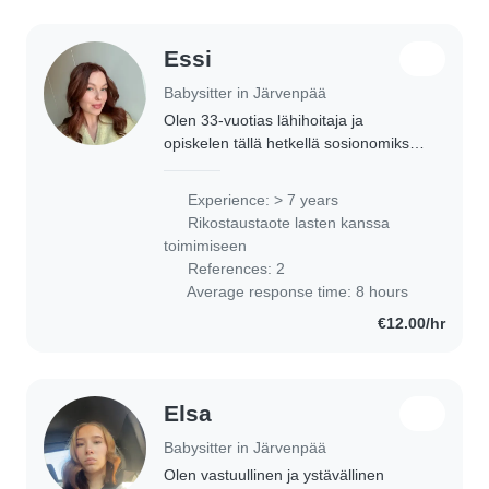
Essi
Babysitter in Järvenpää
Olen 33-vuotias lähihoitaja ja
opiskelen tällä hetkellä sosionomiksi.
Minulla on laaja kokemus lasten
parissa työskentelystä, sillä olen
Experience: > 7 years
hoitanut lapsia jo teini-iästä lähtien.
Rikostaustaote lasten kanssa
Lisäksi..
toimimiseen
References: 2
Average response time: 8 hours
€12.00/hr
Elsa
Babysitter in Järvenpää
Olen vastuullinen ja ystävällinen