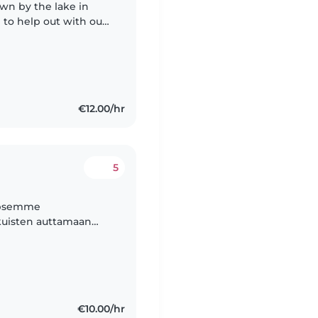
to help out with our 1
gy or some time at
€12.00/hr
5
lapsemme
kuisten auttamaan
€10.00/hr