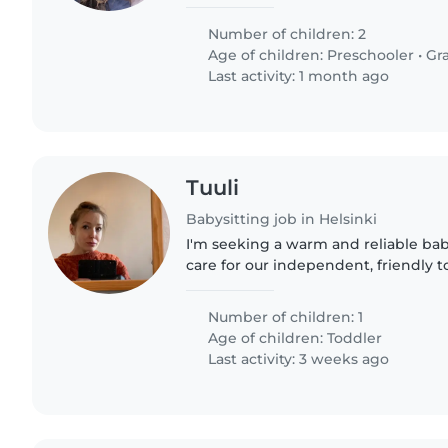
Number of children: 2
Age of children:
Preschooler
•
Gr
Last activity: 1 month ago
Tuuli
Babysitting job in Helsinki
I'm seeking a warm and reliable bab
care for our independent, friendly 
I'd love someone comfortable with 
chores. Our little..
Number of children: 1
Age of children:
Toddler
Last activity: 3 weeks ago