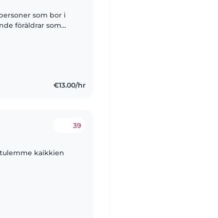
 personer som bor i
ande föräldrar som
ighet. Vi söker
€13.00/hr
39
a tulemme kaikkien