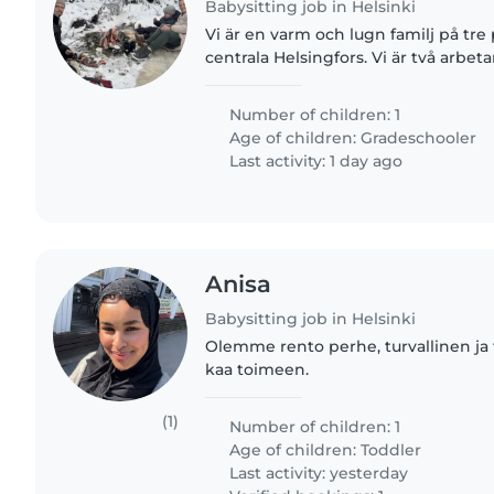
Babysitting job in Helsinki
Vi är en varm och lugn familj på tre
centrala Helsingfors. Vi är två arbet
värdesätter god kommunikation och pålitl
en pålitlig..
Number of children: 1
Age of children:
Gradeschooler
Last activity: 1 day ago
Anisa
Babysitting job in Helsinki
Olemme rento perhe, turvallinen j
kaa toimeen.
(1)
Number of children: 1
Age of children:
Toddler
Last activity: yesterday