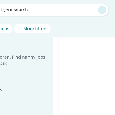
rt your search
tions
More filters
ldren. Find nanny jobs
 bag.
n