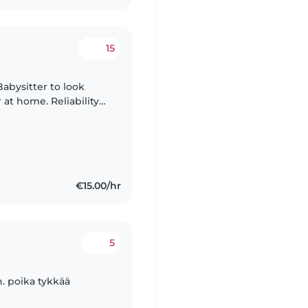
15
Babysitter to look
 at home. Reliability
d—feel free to reach
€15.00/hr
5
. poika tykkää