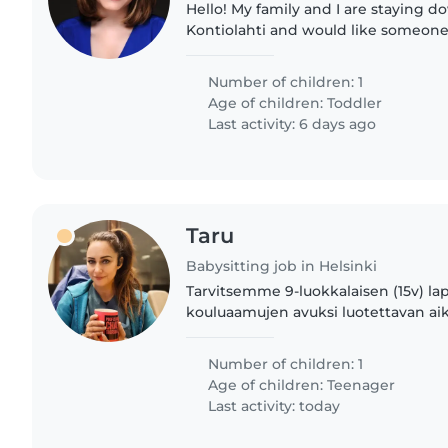
Hello! My family and I are staying down by the lake in
Kontiolahti and would like someone 
year old boy for walks with the bug
the playground...
Number of children: 1
Age of children:
Toddler
Last activity: 6 days ago
Taru
Babysitting job in Helsinki
Tarvitsemme 9-luokkalaisen (15v) 
kouluaamujen avuksi luotettavan ai
aamupuuhissa
Number of children: 1
Age of children:
Teenager
Last activity: today