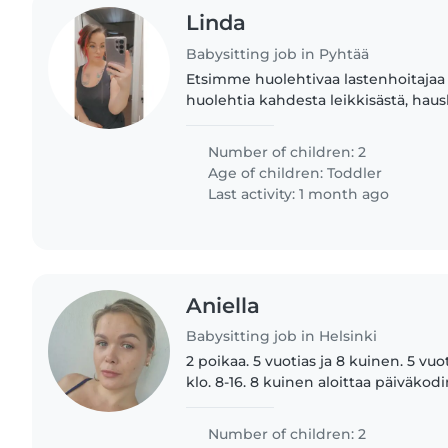
Linda
Babysitting job in Pyhtää
Etsimme huolehtivaa lastenhoitajaa 
huolehtia kahdesta leikkisästä, haus
lapsestamme. Puhumme ruotsia ja s
ymmärtävät hieman suomea..
Number of children: 2
Age of children:
Toddler
Last activity: 1 month ago
Aniella
Babysitting job in Helsinki
2 poikaa. 5 vuotias ja 8 kuinen. 5 vu
klo. 8-16. 8 kuinen aloittaa päiväkodi
Perusterveitä ja perustarpeet.
Number of children: 2