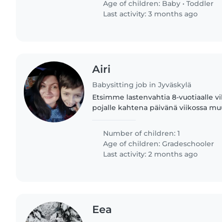
Age of children:
Baby
•
Toddler
Last activity: 3 months ago
Airi
Babysitting job in Jyväskylä
Etsimme lastenvahtia 8-vuotiaalle vilk
pojalle kahtena päivänä viikossa m
Toivoisimme,että vahtiminen tapahtu
muualla,kuin kotonamme,esim...
Number of children: 1
Age of children:
Gradeschooler
Last activity: 2 months ago
Eea