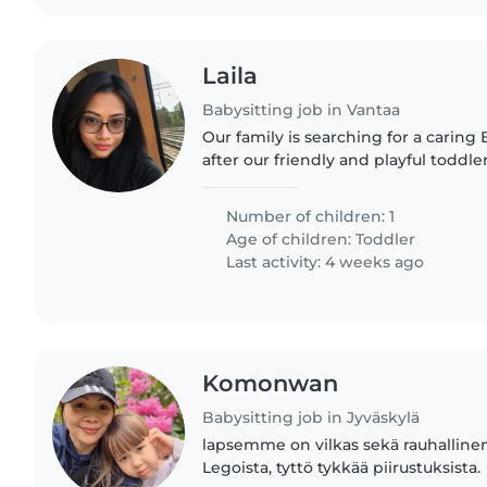
Laila
Babysitting job in Vantaa
Our family is searching for a caring 
after our friendly and playful toddler
and a gentle approach are preferre
out to arrange..
Number of children: 1
Age of children:
Toddler
Last activity: 4 weeks ago
Komonwan
Babysitting job in Jyväskylä
lapsemme on vilkas sekä rauhallinen
Legoista, tyttö tykkää piirustuksista.