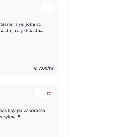
tai nannyä, joka voi
kasta ja älykkäästä
uomea, lapset
€17.00/hr
17
otias käy päiväkodissa
n syksyllä.