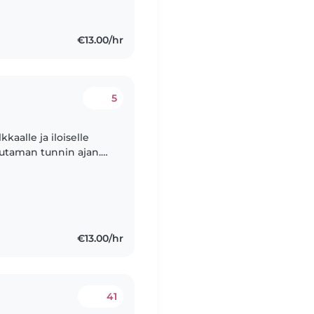
€13.00/hr
5
kaalle ja iloiselle
uutaman tunnin ajan.
isi jossain
€13.00/hr
41