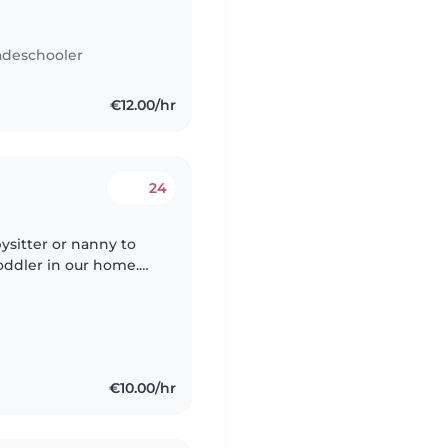
adeschooler
€12.00/hr
24
ysitter or nanny to
toddler in our home.
cooking and light
€10.00/hr