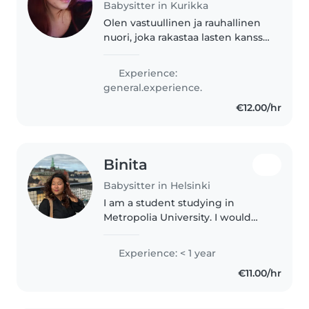
Babysitter in Kurikka
Olen vastuullinen ja rauhallinen
nuori, joka rakastaa lasten kanssa
viettämää aikaa. Olen
ensimmäistä apua sertifioitu ja
Experience:
voin auttaa erilaisissa
general.experience.
kotitehtävissä, kuten
€12.00/hr
ruoanlaitossa..
Binita
Babysitter in Helsinki
I am a student studying in
Metropolia University. I would
like to describe myself as a calm
and caring person. Although, I
Experience: < 1 year
don't have legal or valid
€11.00/hr
certificate, I have experience..