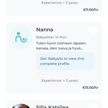
lastenohjaajan koulutus. Olen
Experience: > 2 years
kolmen teinin vanhempi. Minulla
€11.00/hr
on työkokemusta erityislasten..
Nanna
Babysitter in Pori
Tulen hyvin toimeen lapsien
kanssa, olen luova ja hyvä
keksimään uusia leikkejä ja
pelejä. Pidän kiinni sovituista
Join Babysits to view this
ajoista, olen reipas ja nopea
complete profile.
oppimaan! Mulla on itsellä kolme
pikkuveljeä..
Experience: > 3 years
€15.00/hr
Silja Katriina