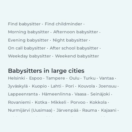
Find babysitter
Find childminder
Morning babysitter
Afternoon babysitter
Evening babysitter
Night babysitter
On call babysitter
After school babysitter
Weekday babysitter
Weekend babysitter
Babysitters in large cities
Helsinki
Espoo
Tampere
Oulu
Turku
Vantaa
Jyväskylä
Kuopio
Lahti
Pori
Kouvola
Joensuu
Lappeenranta
Hämeenlinna
Vaasa
Seinäjoki
Rovaniemi
Kotka
Mikkeli
Porvoo
Kokkola
Nurmijärvi (Uusimaa)
Järvenpää
Rauma
Kajaani
Lohja
Tuusula
Kirkkonummi
Kerava
Nokia
Savonlinna
Riihimäki
Vihti
Salo
Sastamala