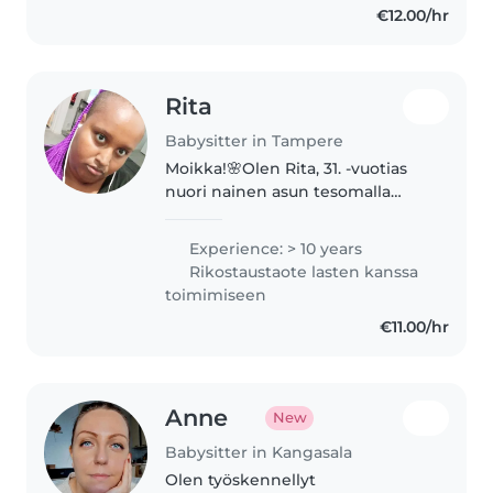
€12.00/hr
jälkeen palaan..
Rita
Babysitter in Tampere
Moikka!🌸Olen Rita, 31. -vuotias
nuori nainen asun tesomalla
Tampereella yksin eli mun
luokse voit tuoda joko lapsia tai
Experience: > 10 years
eläimiä. Olen ammatiltani
Rikostaustaote lasten kanssa
kodinhuoltaja, eli koirien ja
toimimiseen
lastenvahtiminen..
€11.00/hr
Anne
New
Babysitter in Kangasala
Olen työskennellyt