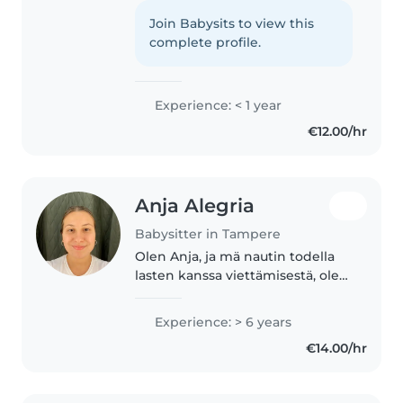
tehdessäni. Olen lähdössä
partioleirille Puolaan ensi kesänä.
Join Babysits to view this
Olen suorittanut hygieniapassin
complete profile.
ja rakastan tehdä ruokaa ja
leipoa...
Experience: < 1 year
€12.00/hr
Anja Alegria
Babysitter in Tampere
Olen Anja, ja mä nautin todella
lasten kanssa viettämisestä, olen
erittäin luova ihminen, joka
tykkää pelata kaikkea. Olen myös
Experience: > 6 years
vastuullinen ja järjestelmällinen.
€14.00/hr
Kielet ovat erikoisalaani,..