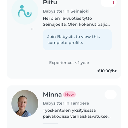
Piitu
1
Babysitter in Seinäjoki
Hei olen 16-vuotias tyttö
Seinäjoelta. Olen kokenut paljon
(1)
lastenhoitoa. Minulla on
pikkuveli, jota olen hoitanut,
Join Babysits to view this
naapureiden lapsia ja olen ollut
complete profile.
TET-harjoittelussa päiväkodissa..
Experience: < 1 year
€10.00/hr
Minna
New
Babysitter in Tampere
Työskentelen yksityisessä
päiväkodissa varhaiskasvatuksen
sosionomina. Lisäksi minulla on