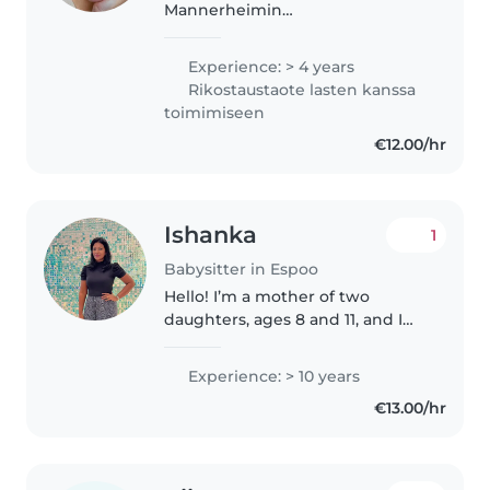
Mannerheimin
Lastensuojeluliitossa viisi vuotta
lapsiperhepalveluissa. Olen
Experience: > 4 years
luonteeltani rauhallinen, enkä
Rikostaustaote lasten kanssa
pelkää heittäytyä lasten
toimimiseen
leikkeihin mukaan. Aloitan
€12.00/hr
ylemmän..
Ishanka
1
Babysitter in Espoo
Hello! I’m a mother of two
daughters, ages 8 and 11, and I
love caring for children. I have
experience understanding their
Experience: > 10 years
needs, keeping them happy,
€13.00/hr
and creating a safe, fun
environment...