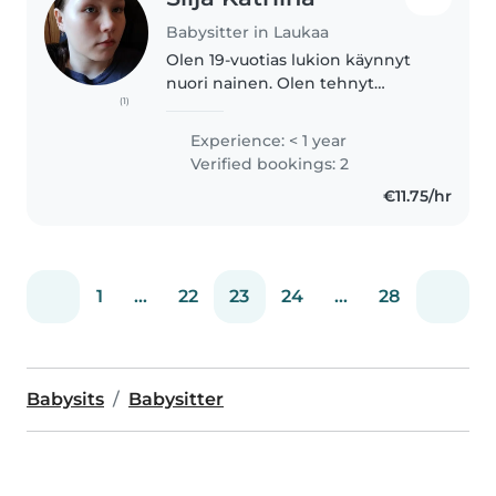
Babysitter in Laukaa
Olen 19-vuotias lukion käynnyt
nuori nainen. Olen tehnyt
(1)
muutamia sijaisuuksia
päiväkodeissa, sekä hoitanut
Experience: < 1 year
myös sukulaislapsia. Olen
Verified bookings: 2
urheilullinen ja
€11.75/hr
mielikuvituksellinen sekä tulen..
1
...
22
23
24
...
28
Babysits
Babysitter