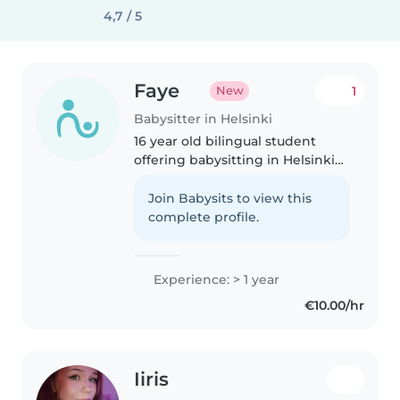
4,7 / 5
Faye
1
New
Babysitter in Helsinki
16 year old bilingual student
offering babysitting in Helsinki
or Vantaa. I have work
experience in both Finnish and
Join Babysits to view this
international daycares, happy to
complete profile.
do weekends/some evenings :)
English..
Experience: > 1 year
€10.00/hr
Iiris