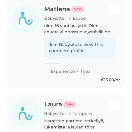
Matlena
New
Babysitter in Espoo
olen 16 vuotias tyttö. Olen
ahkera,kiinnostunut,ystävällinen,kiltti
ja rauhallinen. Minulla on 1
pikkuveli. On tet kokemusta 2
Join Babysits to view this
viikkoa päiväkodissa 0-5
complete profile.
vuotiaden kanssa
Experience: < 1 year
€15.00/hr
Laura
New
Babysitter in Tampere
Harrastan partiota, retkeilyä,
lukemista ja laulan töitä