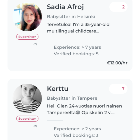
Sadia Afroj
2
Babysitter in Helsinki
Tervetuloa! I'm a 35-year-old
multilingual childcare
professional with 7 years of
Supersitter
experience caring for
(2)
Experience: > 7 years
preschoolers and grade
Verified bookings: 5
schoolers in UAE. I'm fluent in
€12.00/hr
Bengali, English, Finnish,..
Kerttu
7
Babysitter in Tampere
Hei! Olen 24-vuotias nuori nainen
Tampereelta😄 Opiskelin 2 v.
lähihoitajaksi, siirryin siitä
Supersitter
tekemään töitä
(2)
Experience: > 2 years
henkilökohtaisena avustajana ja
Verified bookings: 3
lastenhoitajana ja nyt kesän